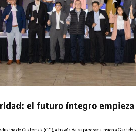
6
EN PORTADA
abril 2026
EN PORTADA
idad: el futuro íntegro empieza
ndustria de Guatemala (CIG), a través de su programa insignia GuateÍn