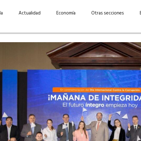
da
Actualidad
Economía
Otras secciones
“Invertir con propósito:
ad está en
cómo CBC impulsa su
Elizabeth S
vecería
crecimiento industrial a
mujeres po
la» –
través de la innovación y la
abrirnos p
sostenibilidad”
propios mé