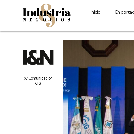
Inicio
En porta
by Comunicación
CIG
Guatehuevo: medio siglo
“La sostenibilid
produciendo la proteína
el centro de Cer
más accesible para los
Ambev Guatema
guatemaltecos
Ricardo Urteaga