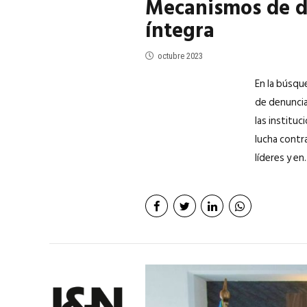
Mecanismos de d
íntegra
octubre 2023
En la búsqu
de denuncia
las institu
lucha contra
líderes y en..