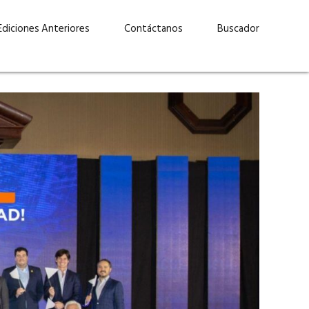
Ediciones Anteriores
Contáctanos
Buscador
uárez: “Las
Lucas Martínez Paz: “En
demos liderar y
tecnología, hay que invertir
aso por nuestros
con inteligencia, no por
ritos”
moda”