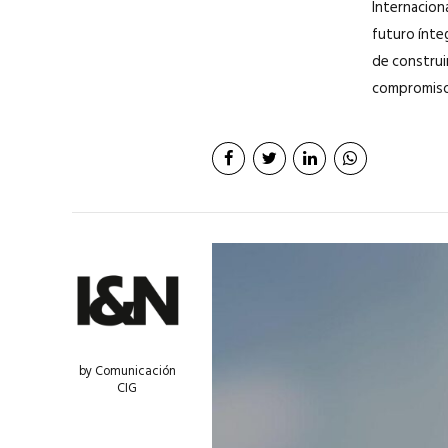
Internacion
futuro ínte
de construir
compromiso 
by Comunicación
CIG