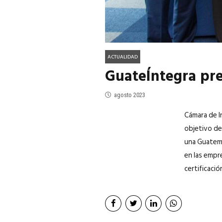
ACTUALIDAD
GuateÍntegra pre
agosto 2023
Cámara de In
objetivo de
una Guatema
en las empr
certificació