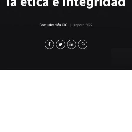
la ética e integridad
Comunicación CIG
agosto 2022
C
ámara de Industria de Guatemala (CIG), a
través de su programa GuateÍntegra, el cual
nació en 2017 con el objetivo de educar y
formar a una generación de ciudadanos que se
conviertan en actores y no solo espectadores en la
construcción de una Guatemala transparente, anuncia