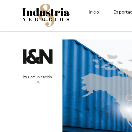
Inicio
En porta
by Comunicación
CIG
Guatehuevo: medio siglo
“La sostenibilid
produciendo la proteína
el centro de Cer
más accesible para los
Ambev Guatema
guatemaltecos
Ricardo Urteaga