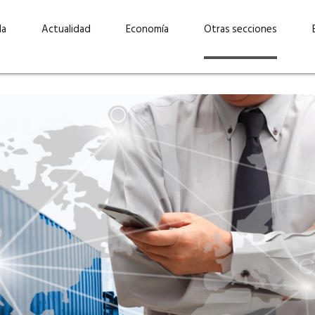
da
Actualidad
Economía
Otras secciones
“Invertir con propósito:
ad está en
cómo CBC impulsa su
Elizabeth S
vecería
crecimiento industrial a
mujeres po
la» –
través de la innovación y la
abrirnos p
sostenibilidad”
propios mé