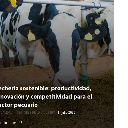
echería sostenible: productividad,
nnovación y competitividad para el
ector pecuario
TUALIDAD
SECTORES DE LA INDUSTRIA
julio 2026
6
min
147