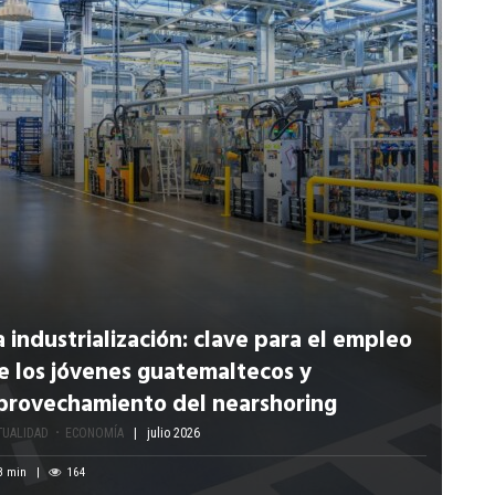
a industrialización: clave para el empleo
e los jóvenes guatemaltecos y
provechamiento del nearshoring
TUALIDAD
ECONOMÍA
julio 2026
8
min
164