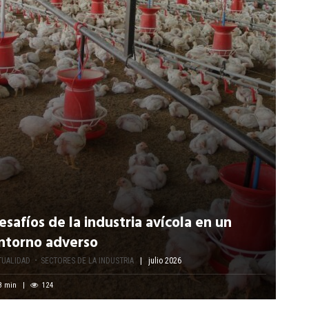
esafíos de la industria avícola en un
ntorno adverso
TUALIDAD
SECTORES DE LA INDUSTRIA
julio 2026
8
min
124