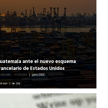
uatemala ante el nuevo esquema
rancelario de Estados Unidos
TUALIDAD
ECONOMÍA
junio 2026
10
min
206