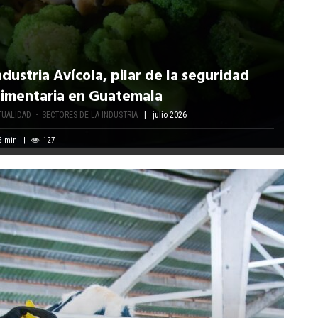
ndustria Avícola, pilar de la seguridad
limentaria en Guatemala
TUALIDAD
SECTORES DE LA INDUSTRIA
julio 2026
6
min
127