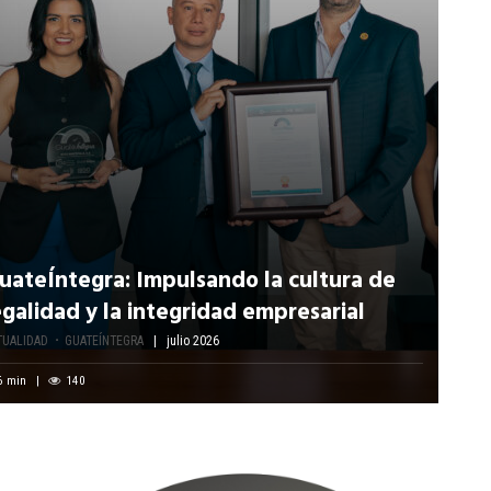
uateÍntegra: Impulsando la cultura de
egalidad y la integridad empresarial
TUALIDAD
GUATEÍNTEGRA
julio 2026
6
min
140