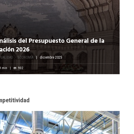
nálisis del Presupuesto General de la
ación 2026
TUALIDAD
ECONOMÍA
diciembre 2025
9
min
902
petitividad