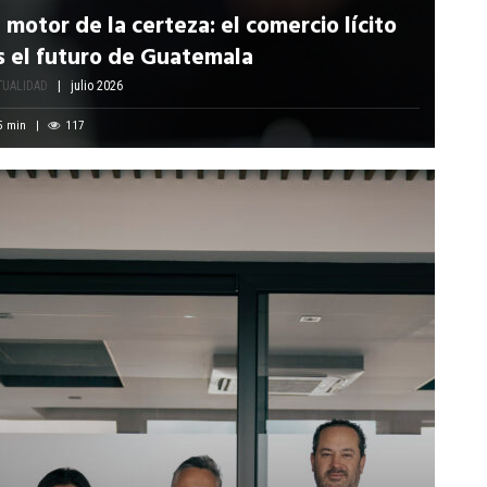
l motor de la certeza: el comercio lícito
s el futuro de Guatemala
TUALIDAD
julio 2026
5
min
117