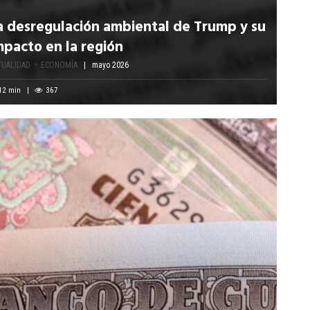
a desregulación ambiental de Trump y su
mpacto en la región
TUALIDAD
ECONOMÍA
mayo 2026
12
min
367