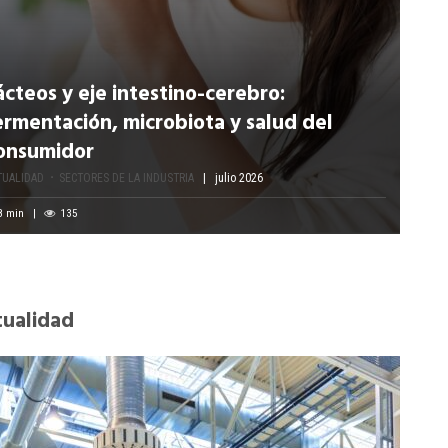
ácteos y eje intestino-cerebro:
ermentación, microbiota y salud del
onsumidor
TUALIDAD
SECTORES DE LA INDUSTRIA
julio 2026
8
min
135
tualidad