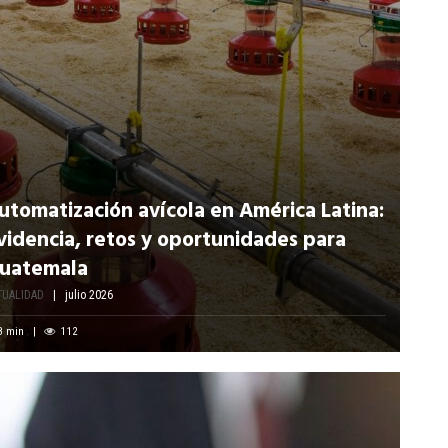
utomatización avícola en América Latina:
videncia, retos y oportunidades para
uatemala
TUALIDAD
julio 2026
8
min
112