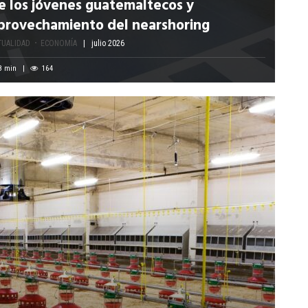
e los jóvenes guatemaltecos y
provechamiento del nearshoring
TUALIDAD
ECONOMÍA
julio 2026
8
min
164