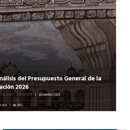
nálisis del Presupuesto General de la
ación 2026
TUALIDAD
ECONOMÍA
diciembre 2025
9
min
902