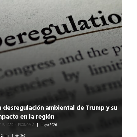
a desregulación ambiental de Trump y su
mpacto en la región
TUALIDAD
ECONOMÍA
mayo 2026
12
min
367