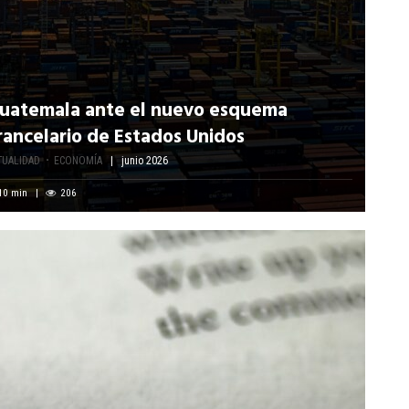
uatemala ante el nuevo esquema
rancelario de Estados Unidos
TUALIDAD
ECONOMÍA
junio 2026
10
min
206