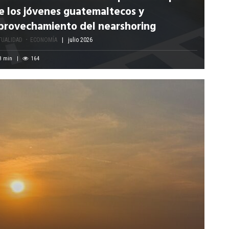
e los jóvenes guatemaltecos y
provechamiento del nearshoring
TUALIDAD
ECONOMÍA
julio 2026
8
min
164