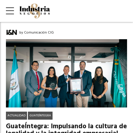
by Comunicación CIG
ACTUALIDAD
GUATEÍNTEGRA
GuateÍntegra: Impulsando la cultura de