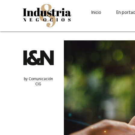
Inicio
En porta
by Comunicación
CIG
Guatehuevo: medio siglo
“La sostenibilid
produciendo la proteína
el centro de Cer
más accesible para los
Ambev Guatema
guatemaltecos
Ricardo Urteaga