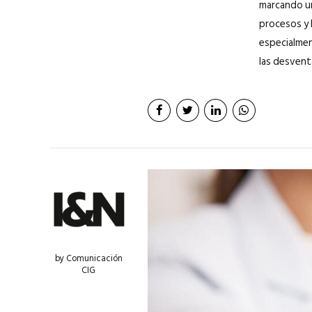
marcando un 
procesos y 
especialment
las desventa
by Comunicación
CIG