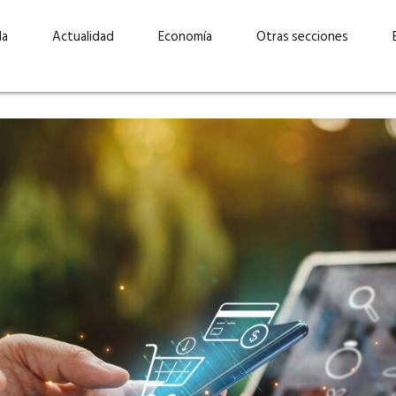
da
Actualidad
Economía
Otras secciones
“Invertir con propósito:
ad está en
cómo CBC impulsa su
Elizabeth S
vecería
crecimiento industrial a
mujeres po
la» –
través de la innovación y la
abrirnos p
sostenibilidad”
propios mé