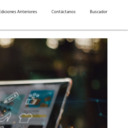
Ediciones Anteriores
Contáctanos
Buscador
uárez: “Las
Lucas Martínez Paz: “En
demos liderar y
tecnología, hay que invertir
aso por nuestros
con inteligencia, no por
ritos”
moda”