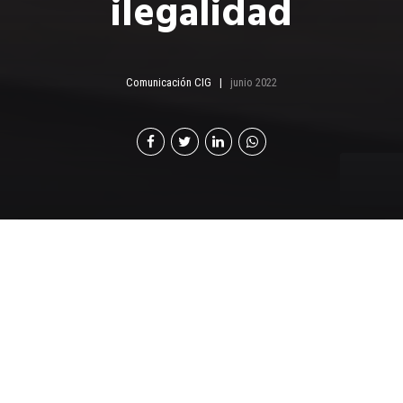
ilegalidad
Comunicación CIG
junio 2022
E
l pasado 18 y 19 de mayo se desarrolló el
séptimo encuentro de la Alianza
Latinoamericana Anticontrabando en San
Pedro Sula, Honduras, un evento que genera espacios
en los que aliados a nivel latinoamericano comparten
experiencias, buenas prácticas y propuestas para