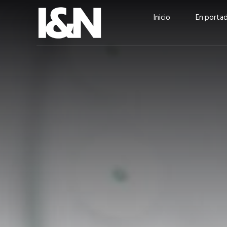
Inicio
En porta
Guatehuevo: medio siglo
“La sostenibilid
produciendo la proteína
el centro de Cer
más accesible para los
Ambev Guatema
guatemaltecos
Ricardo Urteaga
ACTUALIDAD
EN PORTADA
julio 2026
EN PORTADA
mayo 202