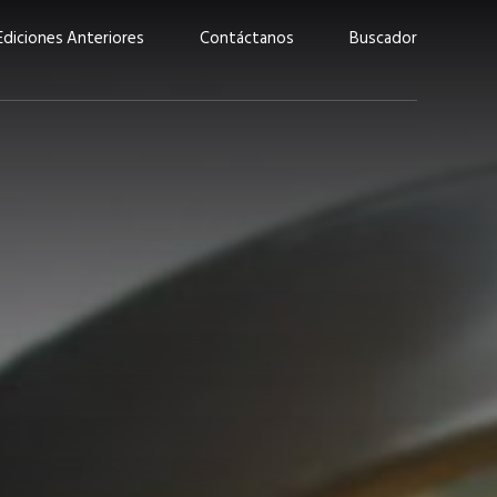
Ediciones Anteriores
Contáctanos
Buscador
uárez: “Las
Lucas Martínez Paz: “En
demos liderar y
tecnología, hay que invertir
aso por nuestros
con inteligencia, no por
ritos”
moda”
marzo 2026
EN PORTADA
febrero 2026