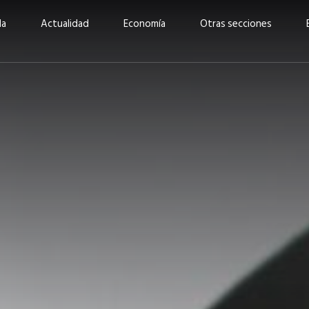
da
Actualidad
Economía
Otras secciones
“Invertir con propósito:
ad está en
cómo CBC impulsa su
Elizabeth S
vecería
crecimiento industrial a
mujeres po
la» –
través de la innovación y la
abrirnos p
sostenibilidad”
propios mé
6
EN PORTADA
abril 2026
EN PORTADA