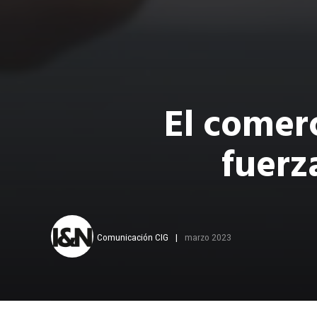
El comerc
fuerza
Comunicación CIG
marzo 2023