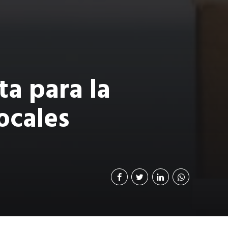
ta para la
locales