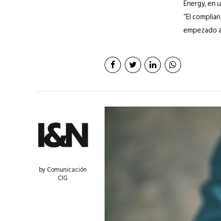
Energy, en 
“El complia
empezado a 
by Comunicación
CIG