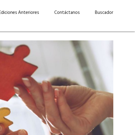
Ediciones Anteriores
Contáctanos
Buscador
uárez: “Las
Lucas Martínez Paz: “En
demos liderar y
tecnología, hay que invertir
aso por nuestros
con inteligencia, no por
ritos”
moda”