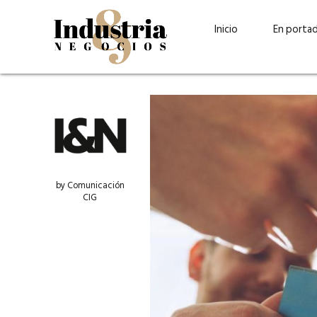
Inicio
En porta
by Comunicación
CIG
Guatehuevo: medio siglo
“La sostenibilid
produciendo la proteína
el centro de Cer
más accesible para los
Ambev Guatema
guatemaltecos
Ricardo Urteaga