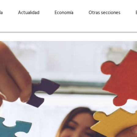
da
Actualidad
Economía
Otras secciones
“Invertir con propósito:
ad está en
cómo CBC impulsa su
Elizabeth S
vecería
crecimiento industrial a
mujeres po
la» –
través de la innovación y la
abrirnos p
sostenibilidad”
propios mé