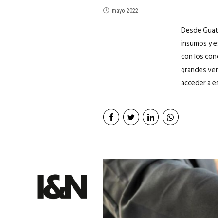
mayo 2022
Desde Guate
insumos y es
con los con
grandes ven
acceder a e