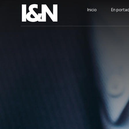
Inicio
En porta
Guatehuevo: medio siglo
“La sostenibilid
produciendo la proteína
el centro de Cer
más accesible para los
Ambev Guatema
guatemaltecos
Ricardo Urteaga
ACTUALIDAD
EN PORTADA
julio 2026
EN PORTADA
mayo 202