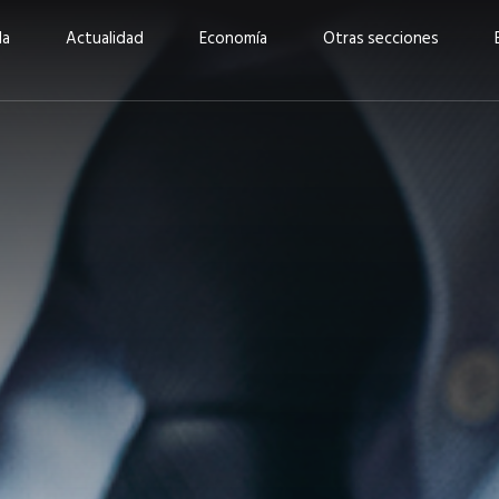
da
Actualidad
Economía
Otras secciones
“Invertir con propósito:
ad está en
cómo CBC impulsa su
Elizabeth S
vecería
crecimiento industrial a
mujeres po
la» –
través de la innovación y la
abrirnos p
sostenibilidad”
propios mé
6
EN PORTADA
abril 2026
EN PORTADA