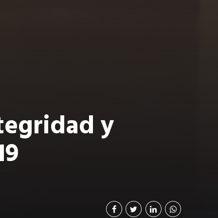
tegridad y
19