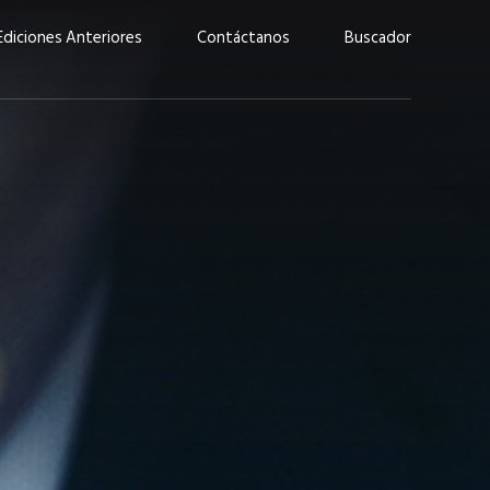
Ediciones Anteriores
Contáctanos
Buscador
uárez: “Las
Lucas Martínez Paz: “En
demos liderar y
tecnología, hay que invertir
aso por nuestros
con inteligencia, no por
ritos”
moda”
marzo 2026
EN PORTADA
febrero 2026