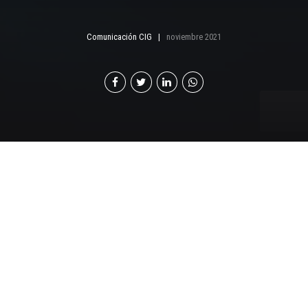
Comunicación CIG
noviembre 2021
L
as decisiones cotidianas son aquellas que van
forjando nuestro actuar a largo plazo, ya sea en
el ámbito profesional, familiar o personal. Esas
decisiones cotidianas, cuando se vuelven colectivas,
influyen en la cultura de un país. A nuestros lectores,
les pido que se tomen un momento para contestar las
siguientes preguntas: ¿Alguna vez le ha pagado a un