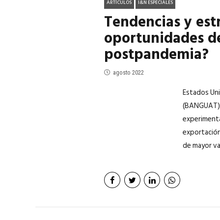
ARTÍCULOS
I&N ESPECIALES
Tendencias y est
oportunidades de
postpandemia?
agosto 2022
Estados Uni
(BANGUAT), 
experimenta
exportación
de mayor va