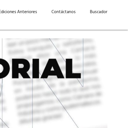
Ediciones Anteriores
Contáctanos
Buscador
uárez: “Las
Lucas Martínez Paz: “En
demos liderar y
tecnología, hay que invertir
aso por nuestros
con inteligencia, no por
ritos”
moda”