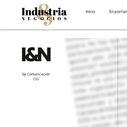
Inicio
En porta
by Comunicación
CIG
Guatehuevo: medio siglo
“La sostenibilid
produciendo la proteína
el centro de Cer
más accesible para los
Ambev Guatema
guatemaltecos
Ricardo Urteaga