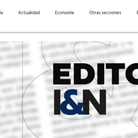
da
Actualidad
Economía
Otras secciones
“Invertir con propósito:
ad está en
cómo CBC impulsa su
Elizabeth S
vecería
crecimiento industrial a
mujeres po
la» –
través de la innovación y la
abrirnos p
sostenibilidad”
propios mé