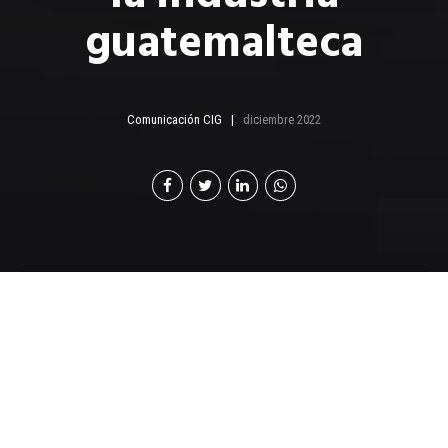
guatemalteca
Comunicación CIG
diciembre 2022
L
a norma ISO37001 es un estándar
internacionalmente válido para la gestión
antisoborno de organizaciones. Publicado en
2016, especifica los procedimientos antisoborno que
una organización debe implementar como parte de