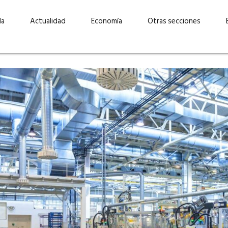
da
Actualidad
Economía
Otras secciones
“Invertir con propósito:
ad está en
cómo CBC impulsa su
Elizabeth S
vecería
crecimiento industrial a
mujeres po
la» –
través de la innovación y la
abrirnos p
sostenibilidad”
propios mé