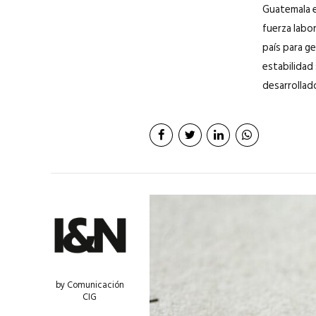
Guatemala e
fuerza labo
país para g
estabilidad 
desarrollado
by Comunicación
CIG