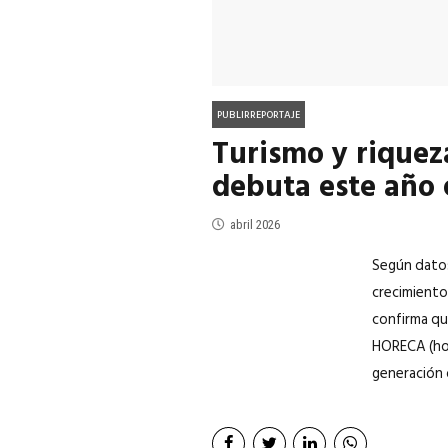
PUBLIRREPORTAJE
Turismo y rique
debuta este año
abril 2026
Según datos
crecimiento
confirma qu
HORECA (hot
generación d