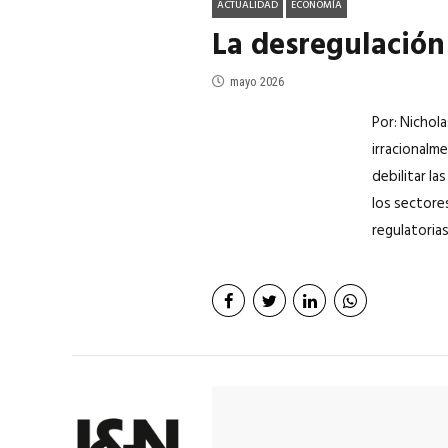
ACTUALIDAD
ECONOMÍA
La desregulación
mayo 2026
Por: Nichol
irracionalm
debilitar l
los sectore
regulatoria