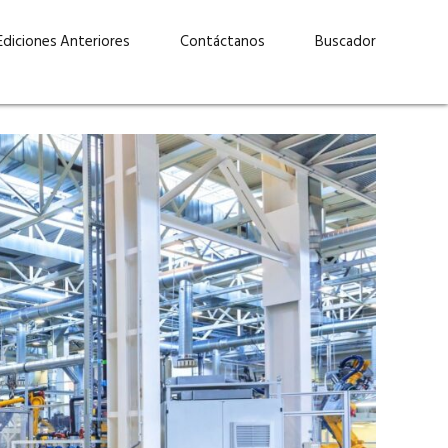
Ediciones Anteriores
Contáctanos
Buscador
uárez: “Las
Lucas Martínez Paz: “En
demos liderar y
tecnología, hay que invertir
aso por nuestros
con inteligencia, no por
ritos”
moda”