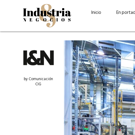
Inicio
En porta
by Comunicación
CIG
Guatehuevo: medio siglo
“La sostenibilid
produciendo la proteína
el centro de Cer
más accesible para los
Ambev Guatema
guatemaltecos
Ricardo Urteaga