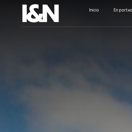
Inicio
En porta
Guatehuevo: medio siglo
“La sostenibilid
produciendo la proteína
el centro de Cer
más accesible para los
Ambev Guatema
guatemaltecos
Ricardo Urteaga
ACTUALIDAD
EN PORTADA
julio 2026
EN PORTADA
mayo 202