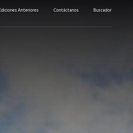
Ediciones Anteriores
Contáctanos
Buscador
uárez: “Las
Lucas Martínez Paz: “En
demos liderar y
tecnología, hay que invertir
aso por nuestros
con inteligencia, no por
ritos”
moda”
marzo 2026
EN PORTADA
febrero 2026