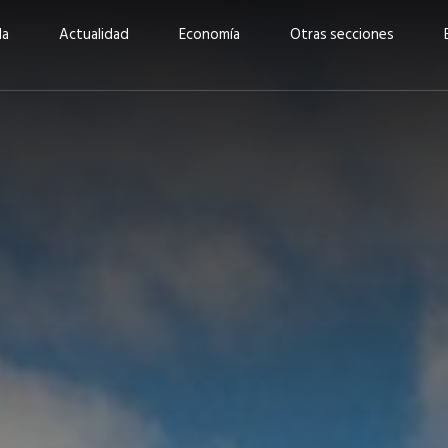
da
Actualidad
Economía
Otras secciones
“Invertir con propósito:
ad está en
cómo CBC impulsa su
Elizabeth S
vecería
crecimiento industrial a
mujeres po
la» –
través de la innovación y la
abrirnos p
sostenibilidad”
propios mé
6
EN PORTADA
abril 2026
EN PORTADA