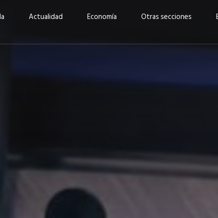
da
Actualidad
Economía
Otras secciones
“Invertir con propósito:
ad está en
cómo CBC impulsa su
Elizabeth S
vecería
crecimiento industrial a
mujeres po
la» –
través de la innovación y la
abrirnos p
sostenibilidad”
propios mé
6
EN PORTADA
abril 2026
EN PORTADA