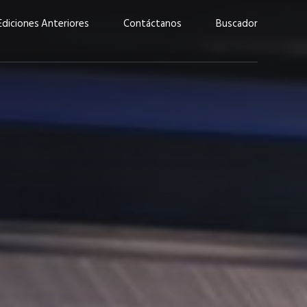
Ediciones Anteriores
Contáctanos
Buscador
uárez: “Las
Lucas Martínez Paz: “En
demos liderar y
tecnología, hay que invertir
aso por nuestros
con inteligencia, no por
ritos”
moda”
marzo 2026
EN PORTADA
febrero 2026