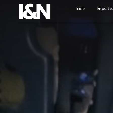
Inicio
En porta
Guatehuevo: medio siglo
“La sostenibilid
produciendo la proteína
el centro de Cer
más accesible para los
Ambev Guatema
guatemaltecos
Ricardo Urteaga
ACTUALIDAD
EN PORTADA
julio 2026
EN PORTADA
mayo 202