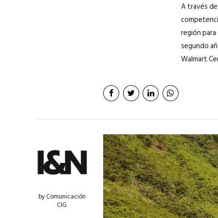
A través de
competencia,
región para
segundo año
Walmart Cen
by Comunicación
CIG