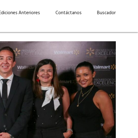
Ediciones Anteriores
Contáctanos
Buscador
uárez: “Las
Lucas Martínez Paz: “En
demos liderar y
tecnología, hay que invertir
aso por nuestros
con inteligencia, no por
ritos”
moda”