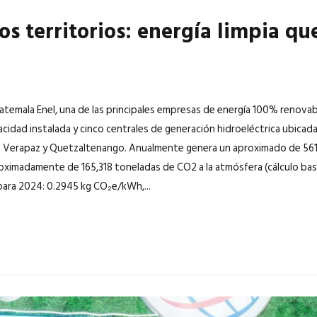
os territorios: energía limpia qu
uatemala Enel, una de las principales empresas de energía 100% renova
idad instalada y cinco centrales de generación hidroeléctrica ubica
a Verapaz y Quetzaltenango. Anualmente genera un aproximado de 561.3
oximadamente de 165,318 toneladas de CO2 a la atmósfera (cálculo bas
ara 2024: 0.2945 kg CO₂e/kWh,...