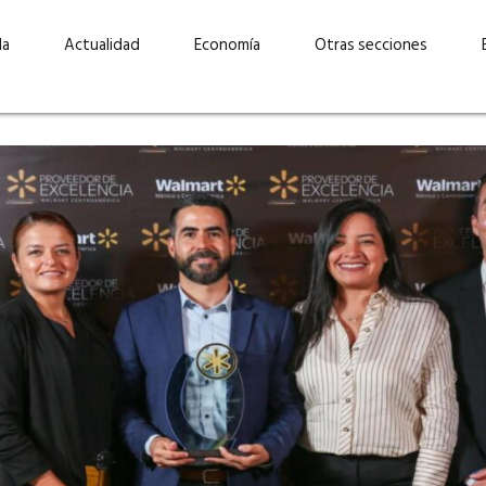
da
Actualidad
Economía
Otras secciones
“Invertir con propósito:
ad está en
cómo CBC impulsa su
Elizabeth S
vecería
crecimiento industrial a
mujeres po
la» –
través de la innovación y la
abrirnos p
sostenibilidad”
propios mé