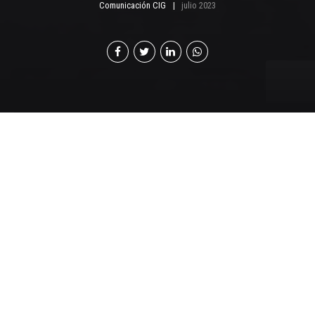
Comunicación CIG
julio 2023
T
etra Pak publicó su 24.ª edición del Informe de
sostenibilidad FY22, el cual demuestra cómo la
sostenibilidad sigue siendo fundamental para la
estrategia de Tetra Pak y una prioridad en la toma de
decisiones.
Durante el 2022, Tetra Pak logró reducir las emisiones
operativas de gases de efecto invernadero (GEI) en un
39%, con un 84% de la energía proveniente de fuentes