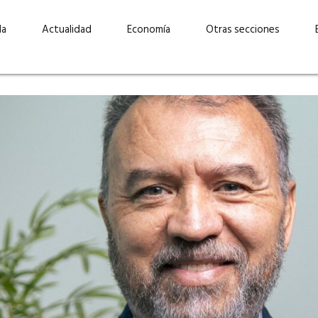
da
Actualidad
Economía
Otras secciones
“Invertir con propósito:
ad está en
cómo CBC impulsa su
Elizabeth S
vecería
crecimiento industrial a
mujeres po
la» –
través de la innovación y la
abrirnos p
sostenibilidad”
propios mé