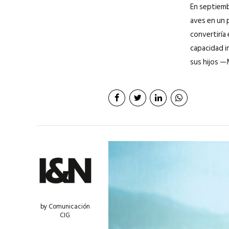
En septiemb
aves en un 
convertiría
capacidad i
sus hijos —M
by Comunicación
CIG