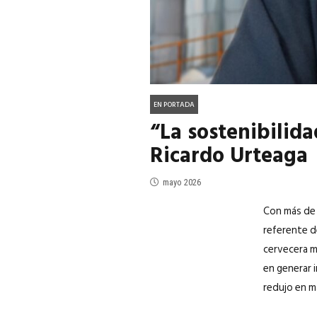
EN PORTADA
“La sostenibilid
Ricardo Urteaga
mayo 2026
Con más de 
referente d
cervecera m
en generar 
redujo en má