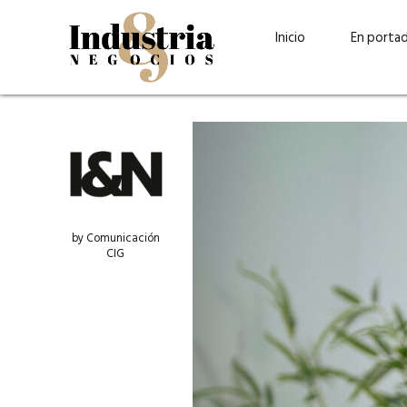
Inicio
En porta
by Comunicación
CIG
Guatehuevo: medio siglo
“La sostenibilid
produciendo la proteína
el centro de Cer
más accesible para los
Ambev Guatema
guatemaltecos
Ricardo Urteaga