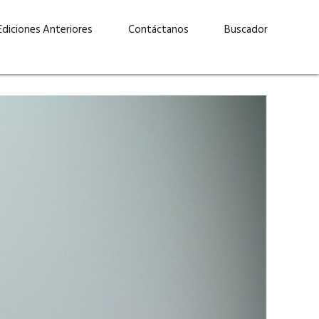
Ediciones Anteriores
Contáctanos
Buscador
uárez: “Las
Lucas Martínez Paz: “En
demos liderar y
tecnología, hay que invertir
aso por nuestros
con inteligencia, no por
ritos”
moda”