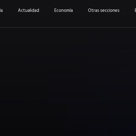
da
Actualidad
Economía
Otras secciones
“Invertir con propósito:
ad está en
cómo CBC impulsa su
Elizabeth S
vecería
crecimiento industrial a
mujeres po
la» –
través de la innovación y la
abrirnos p
sostenibilidad”
propios mé
6
EN PORTADA
abril 2026
EN PORTADA