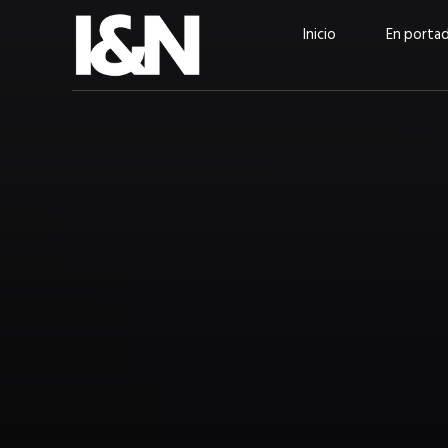
Inicio
En porta
Guatehuevo: medio siglo
“La sostenibilid
produciendo la proteína
el centro de Cer
más accesible para los
Ambev Guatema
guatemaltecos
Ricardo Urteaga
ACTUALIDAD
EN PORTADA
julio 2026
EN PORTADA
mayo 202