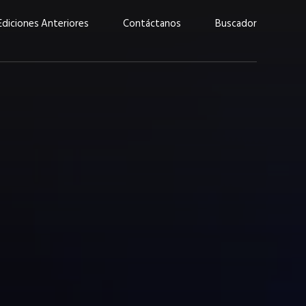
Ediciones Anteriores
Contáctanos
Buscador
uárez: “Las
Lucas Martínez Paz: “En
demos liderar y
tecnología, hay que invertir
aso por nuestros
con inteligencia, no por
ritos”
moda”
marzo 2026
EN PORTADA
febrero 2026