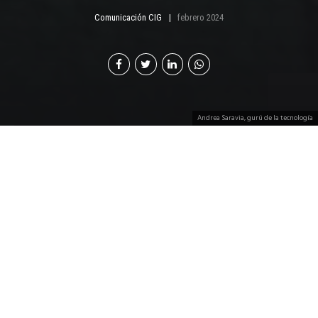
Comunicación CIG
febrero 2024
Andrea Saravia, gurú de la tecnología
A
ndrea Saravia es ingeniera empresarial
egresada de la Universidad Francisco
Marroquín (UFM) y posee una maestría en
Administración de Empresas del INCAE Business
School. Actualmente es Directora de Desarrollo
Organizacional de Grupo BCG, conformado por las
empresas Integra, Redecon y Datatech, y es Presidente
de la Gremial de Tecnología e Innovación, adscrita a