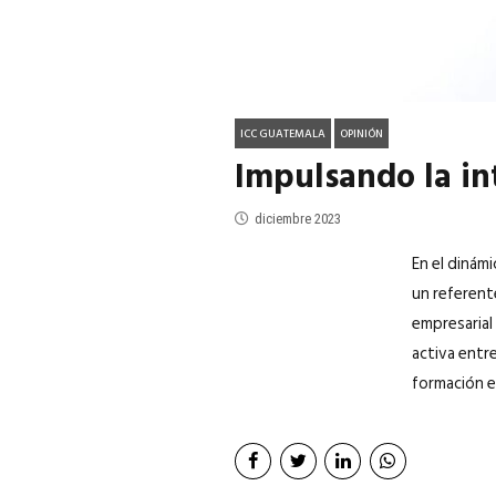
ICC GUATEMALA
OPINIÓN
Impulsando la in
diciembre 2023
En el dinám
un referente
empresarial
activa entr
formación e