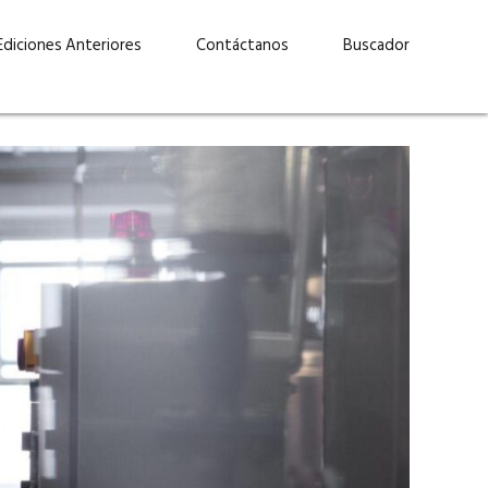
Ediciones Anteriores
Contáctanos
Buscador
uárez: “Las
Lucas Martínez Paz: “En
demos liderar y
tecnología, hay que invertir
aso por nuestros
con inteligencia, no por
ritos”
moda”