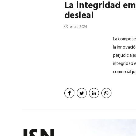
La integridad em
desleal
enero 2024
La competen
la innovació
perjudiciale
integridad 
comercial jus