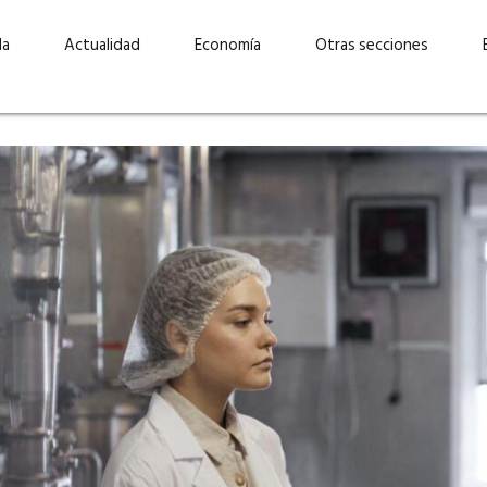
da
Actualidad
Economía
Otras secciones
“Invertir con propósito:
ad está en
cómo CBC impulsa su
Elizabeth S
vecería
crecimiento industrial a
mujeres po
la» –
través de la innovación y la
abrirnos p
sostenibilidad”
propios mé