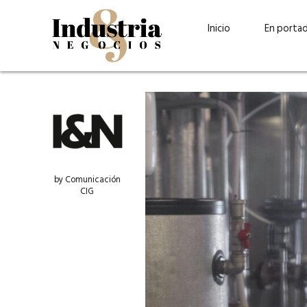
Inicio
En porta
by Comunicación
CIG
Guatehuevo: medio siglo
“La sostenibilid
produciendo la proteína
el centro de Cer
más accesible para los
Ambev Guatema
guatemaltecos
Ricardo Urteaga