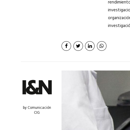
rendimiento 
investigaci
organización
investigació
by Comunicación
CIG