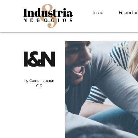
Inicio
En porta
by Comunicación
CIG
Guatehuevo: medio siglo
“La sostenibilid
produciendo la proteína
el centro de Cer
más accesible para los
Ambev Guatema
guatemaltecos
Ricardo Urteaga