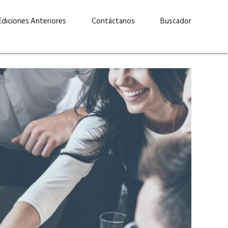
Ediciones Anteriores
Contáctanos
Buscador
uárez: “Las
Lucas Martínez Paz: “En
demos liderar y
tecnología, hay que invertir
aso por nuestros
con inteligencia, no por
ritos”
moda”