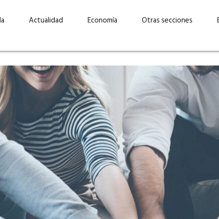
da
Actualidad
Economía
Otras secciones
“Invertir con propósito:
ad está en
cómo CBC impulsa su
Elizabeth S
vecería
crecimiento industrial a
mujeres po
la» –
través de la innovación y la
abrirnos p
sostenibilidad”
propios mé