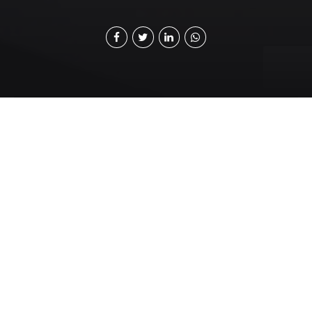
L
a Comisión de Resolución de Conflictos de
Cámara de la Industria de Guatemala (CRECIG) y
la Cámara de Comercio Guatemalteco-
Americana (AmCham),
firmaron un convenio.
Ambas buscan favorecer el diálogo con agentes legales
y sociales, como alternativa de justicia en favor del
desarrollo económico nacional.
Además, las instituciones promoverán la innovación y