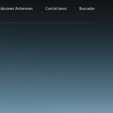
Ediciones Anteriores
Contáctanos
Buscador
uárez: “Las
Lucas Martínez Paz: “En
demos liderar y
tecnología, hay que invertir
aso por nuestros
con inteligencia, no por
ritos”
moda”
marzo 2026
EN PORTADA
febrero 2026