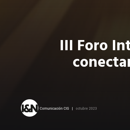
III Foro I
conecta
Comunicación CIG
octubre 2023