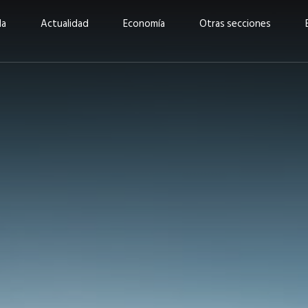
da
Actualidad
Economía
Otras secciones
“Invertir con propósito:
ad está en
cómo CBC impulsa su
Elizabeth S
vecería
crecimiento industrial a
mujeres po
la» –
través de la innovación y la
abrirnos p
sostenibilidad”
propios mé
6
EN PORTADA
abril 2026
EN PORTADA