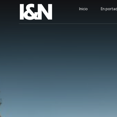
Inicio
En porta
Guatehuevo: medio siglo
“La sostenibilid
produciendo la proteína
el centro de Cer
más accesible para los
Ambev Guatema
guatemaltecos
Ricardo Urteaga
ACTUALIDAD
EN PORTADA
julio 2026
EN PORTADA
mayo 202