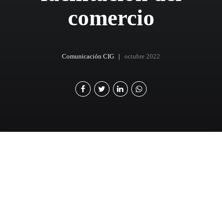
comercio
Comunicación CIG
octubre 2022
E
l comercio a nivel global ha sido una buena
noticia para la economía, puesto que en el
proceso del intercambio del bien o del servicio
se va generando un progreso técnico, inversión y
capital humano. Impacta directamente en la generación