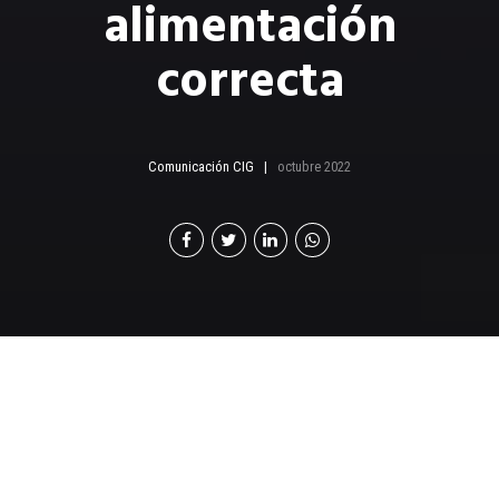
alimentación
correcta
Comunicación CIG
octubre 2022
H
oy en día, nos encontramos en una era digital
en la que es fácil tener acceso a información
acerca de cómo lograr una buena
alimentación, pero en pocas ocasiones se encuentran