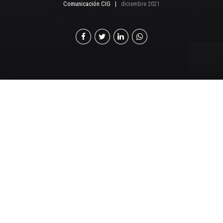
Comunicación CIG
diciembre 2021
E
l 9 de diciembre se celebra el día internacional
contra la corrupción, el cual tiene como
propósito crear conciencia y promover
mensajes que resalten la importancia de prevenir y
luchar en contra de este flagelo.
En el marco del día internacional contra la corrupción,
GuateÍntegra, Crime Stoppers y Guatemala Visible
crearon la iniciativa ¿Cómo estamos Guate? Con el