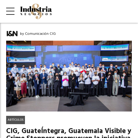
by Comunicación CIG
ARTÍCULOS
CIG, GuateÍntegra, Guatemala Visible y