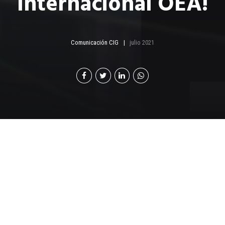
Internacional OEA!
Comunicación CIG
julio 2021
E
l IV Congreso Internacional
Operador
Económico Autorizado
(OEA),
Cadenas de
suministro seguras para el desarrollo
económico
, se realizará de forma virtual el próximo 25
y 26 de agosto.