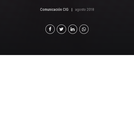
Comunicación CIG
agosto 2018
J
uan Carlos Tefel del Carmen asumió la
Presidencia de la Junta Directiva de Cámara de
Industria de Guatemala el 26 de julio de 2017, con
objetivos muy claros: defender los intereses de los
socios y buscar el mayor beneficio para el país, así
como recuperar la certeza jurídica.
«Es un gran