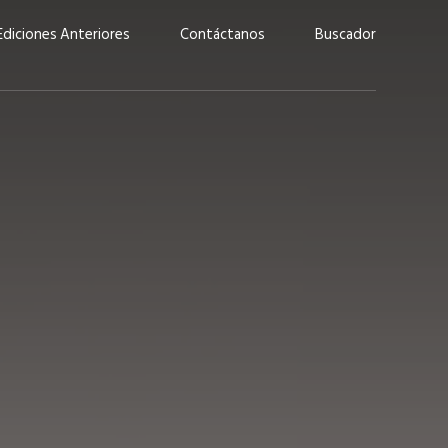
Ediciones Anteriores
Contáctanos
Buscador
uárez: “Las
Lucas Martínez Paz: “En
demos liderar y
tecnología, hay que invertir
aso por nuestros
con inteligencia, no por
ritos”
moda”
marzo 2026
EN PORTADA
febrero 2026