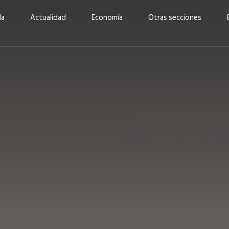
da
Actualidad
Economía
Otras secciones
“Invertir con propósito:
ad está en
cómo CBC impulsa su
Elizabeth S
vecería
crecimiento industrial a
mujeres po
la» –
través de la innovación y la
abrirnos p
sostenibilidad”
propios mé
6
EN PORTADA
abril 2026
EN PORTADA