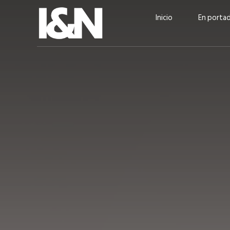
Inicio
En porta
Guatehuevo: medio siglo
“La sostenibilid
produciendo la proteína
el centro de Cer
más accesible para los
Ambev Guatema
guatemaltecos
Ricardo Urteaga
ACTUALIDAD
EN PORTADA
julio 2026
EN PORTADA
mayo 202