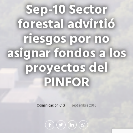
Sep-10 Sector
forestal advirtió
riesgos por no
asignar fondos a los
proyectos del
PINFOR
Comunicación CIG
septiembre 2010