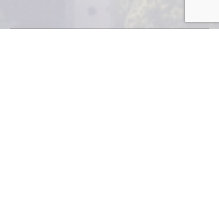
M
iles de
hectáreas
reforestadas y
millones de árboles corren
riesgo de desaparecer si
autoridades no aportan
los fondos al INAB que en
ley corresponden.
Industria y Negocios
Las Instituciones representativas del sector forestal
del país, hicieron un llamado a las autoridades para