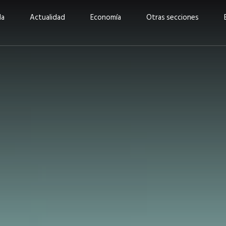
da
Actualidad
Economía
Otras secciones
“Invertir con propósito:
ad está en
cómo CBC impulsa su
Elizabeth S
vecería
crecimiento industrial a
mujeres po
la» –
través de la innovación y la
abrirnos p
sostenibilidad”
propios mé
6
EN PORTADA
abril 2026
EN PORTADA