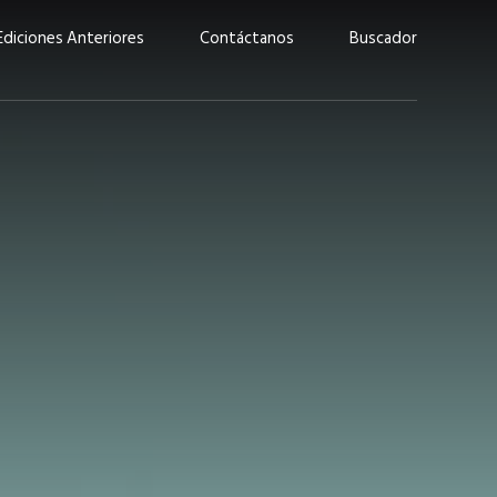
Ediciones Anteriores
Contáctanos
Buscador
uárez: “Las
Lucas Martínez Paz: “En
demos liderar y
tecnología, hay que invertir
aso por nuestros
con inteligencia, no por
ritos”
moda”
marzo 2026
EN PORTADA
febrero 2026