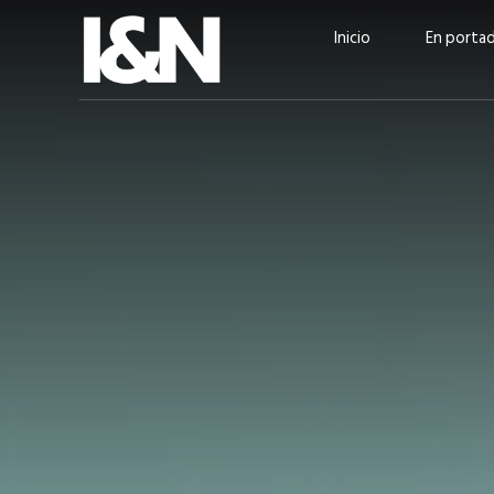
Inicio
En porta
Guatehuevo: medio siglo
“La sostenibilid
produciendo la proteína
el centro de Cer
más accesible para los
Ambev Guatema
guatemaltecos
Ricardo Urteaga
ACTUALIDAD
EN PORTADA
julio 2026
EN PORTADA
mayo 202