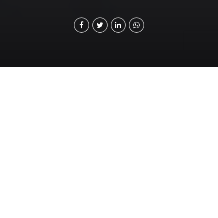
“E
l mejor descubrimiento de todos los
tiempos es que una persona puede
transformar su futuro solo con cambiar su
actitud”. La exitosa periodista y empresaria
estadounidense, Oprah Winfrey, hace alusión a que, si
uno quiere hacer algo grande en su vida, primero debe
cambiar la mentalidad. Ese cambio debe generarse
desde el centro, modificando hábitos, enfoques y
metas, pero sobre todo la actitud. Por eso mismo, el