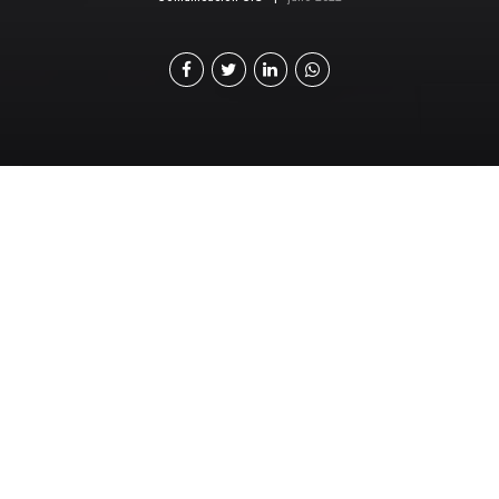
D
e acuerdo a un informe sobre cambio
climático de la Agencia de Inteligencia de
Estados Unidos, Guatemala es uno de los
once países más vulnerables ante esta problemática. Es
por ello que se vuelve necesario promover y fortalecer
la participación interinstitucional, nacional e
internacional para implementar buenas prácticas
ambientales.