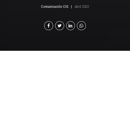
Comunicación CIG
abril 2022
T
odos estamos cansados del COVID-19, ya que
amenaza nuestro estilo de vida, el ejercicio de
nuestra actividad empresarial y nuestras
perspectivas económicas. Sin embargo, la pandemia
continúa y es previsible que más de 6 millones de
personas mueran en todo el mundo antes de que
desaparezca. Hasta el 19 de enero de 2022, la región de
América Latina y el Caribe tenía casi 1,57 millones de