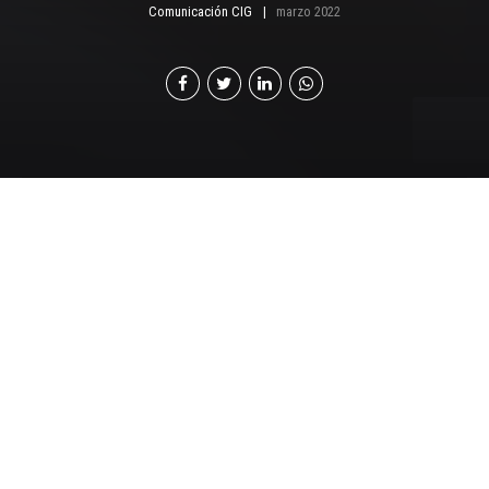
Comunicación CIG
marzo 2022
D
esde la Comisión de Defensa del Comercio
Formal (CODECOF) hemos sido constantes
en alertar a la población sobre los riesgos
sanitarios que se pueden correr por una mala
trazabilidad de productos por ser origen del
contrabando. Nos referimos a esa medida de los
posibles y altos perjuicios que conlleva para la salud
derivado del consumo de productos manipulados o que