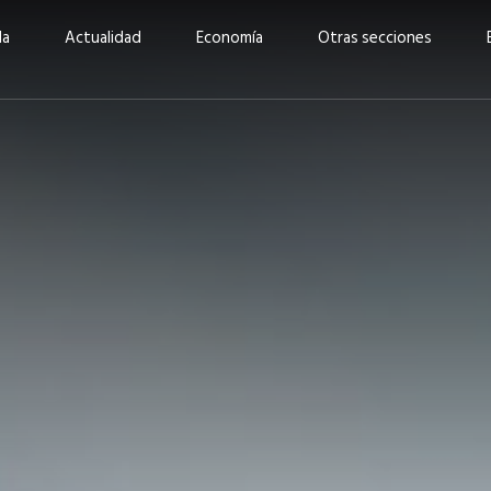
da
Actualidad
Economía
Otras secciones
“Invertir con propósito:
ad está en
cómo CBC impulsa su
Elizabeth S
vecería
crecimiento industrial a
mujeres po
la» –
través de la innovación y la
abrirnos p
sostenibilidad”
propios mé
6
EN PORTADA
abril 2026
EN PORTADA