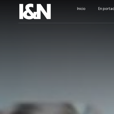
Inicio
En porta
Guatehuevo: medio siglo
“La sostenibilid
produciendo la proteína
el centro de Cer
más accesible para los
Ambev Guatema
guatemaltecos
Ricardo Urteaga
ACTUALIDAD
EN PORTADA
julio 2026
EN PORTADA
mayo 202