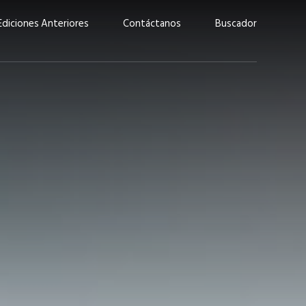
Ediciones Anteriores
Contáctanos
Buscador
uárez: “Las
Lucas Martínez Paz: “En
demos liderar y
tecnología, hay que invertir
aso por nuestros
con inteligencia, no por
ritos”
moda”
marzo 2026
EN PORTADA
febrero 2026