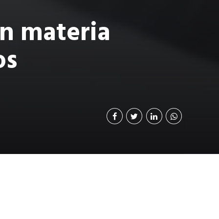
en materia
os
iembros de una
seguir que se
compañía.