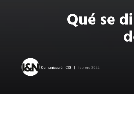
Qué se di
d
Comunicación CIG
febrero 2022
A
pesar de
empresa, 
involucre