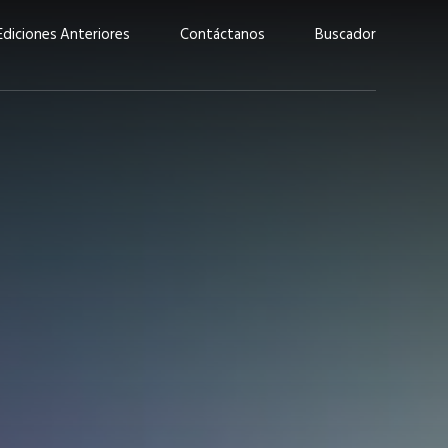
Ediciones Anteriores
Contáctanos
Buscador
uárez: “Las
Lucas Martínez Paz: “En
demos liderar y
tecnología, hay que invertir
aso por nuestros
con inteligencia, no por
ritos”
moda”
marzo 2026
EN PORTADA
febrero 2026