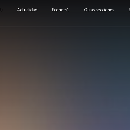
da
Actualidad
Economía
Otras secciones
“Invertir con propósito:
ad está en
cómo CBC impulsa su
Elizabeth S
vecería
crecimiento industrial a
mujeres po
la» –
través de la innovación y la
abrirnos p
sostenibilidad”
propios mé
6
EN PORTADA
abril 2026
EN PORTADA