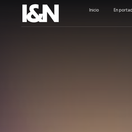
Inicio
En porta
Guatehuevo: medio siglo
“La sostenibilid
produciendo la proteína
el centro de Cer
más accesible para los
Ambev Guatema
guatemaltecos
Ricardo Urteaga
ACTUALIDAD
EN PORTADA
julio 2026
EN PORTADA
mayo 202