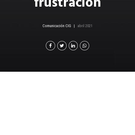
frustración
Comunicación CIG
abril 2021
G
erman Retana
Ph.D. cosultor de empresas
C
uando las expectativas no concuerdan con
los resultados obtenidos, las emociones pueden
adoptar dos rostros. Uno es edificante y favorece la