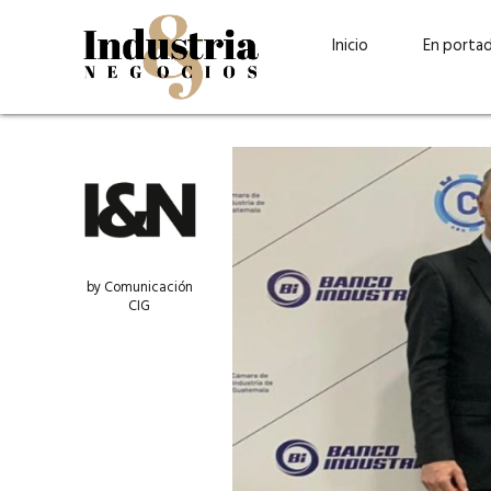
Inicio
En porta
by Comunicación
CIG
Guatehuevo: medio siglo
“La sostenibilid
produciendo la proteína
el centro de Cer
más accesible para los
Ambev Guatema
guatemaltecos
Ricardo Urteaga