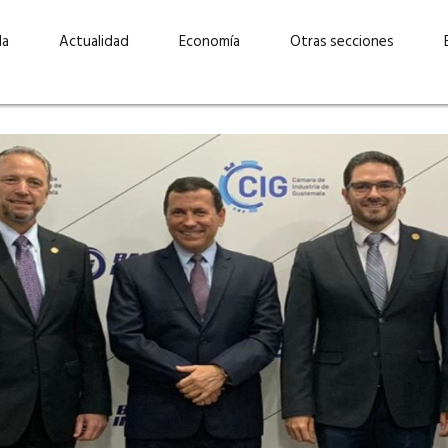
da
Actualidad
Economía
Otras secciones
“Invertir con propósito:
ad está en
cómo CBC impulsa su
Elizabeth S
vecería
crecimiento industrial a
mujeres po
la» –
través de la innovación y la
abrirnos p
sostenibilidad”
propios mé