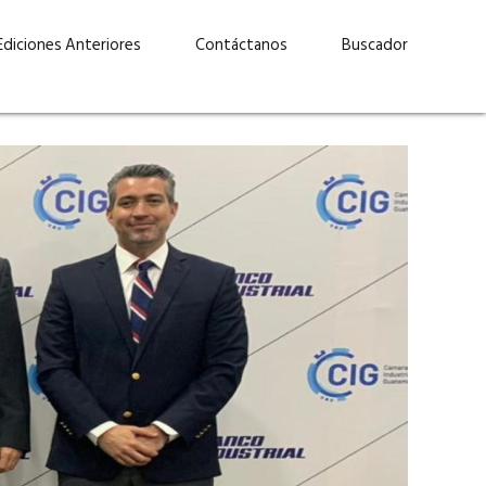
Ediciones Anteriores
Contáctanos
Buscador
uárez: “Las
Lucas Martínez Paz: “En
demos liderar y
tecnología, hay que invertir
aso por nuestros
con inteligencia, no por
ritos”
moda”