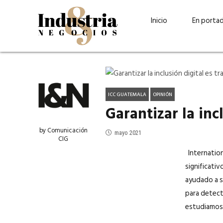
Inicio
En porta
ICC GUATEMALA
OPINIÓN
Garantizar la inc
by Comunicación
mayo 2021
CIG
Internation
significativo
Guatehuevo: medio siglo
“La sostenibilid
ayudado a s
produciendo la proteína
el centro de Cer
para detect
más accesible para los
Ambev Guatema
estudiamos y
guatemaltecos
Ricardo Urteaga