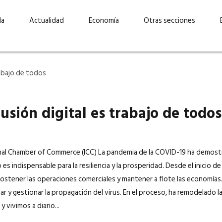
da
Actualidad
Economía
Otras secciones
lusión digital es trabajo de todos
al Chamber of Commerce (ICC) La pandemia de la COVID-19 ha demostr
 es indispensable para la resiliencia y la prosperidad. Desde el inicio de l
“Invertir con propósito:
ad está en
cómo CBC impulsa su
Elizabeth S
ostener las operaciones comerciales y mantener a flote las economía
vecería
crecimiento industrial a
mujeres po
ar y gestionar la propagación del virus. En el proceso, ha remodelado 
la» –
través de la innovación y la
abrirnos p
 vivimos a diario...
sostenibilidad”
propios mé