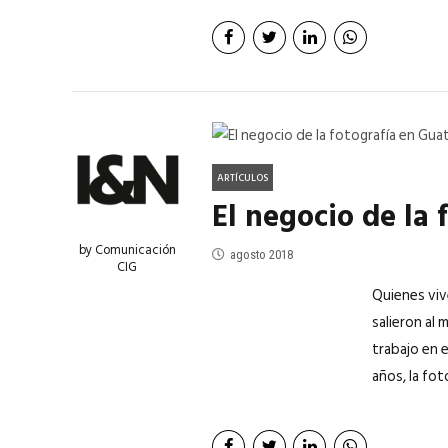
ACTUALIDAD
EN PORTADA
julio 2026
EN PORTADA
mayo 202
ARTÍCULOS
El negocio de la
by Comunicación
agosto 2018
CIG
Quienes viv
salieron al
trabajo en 
años, la fot