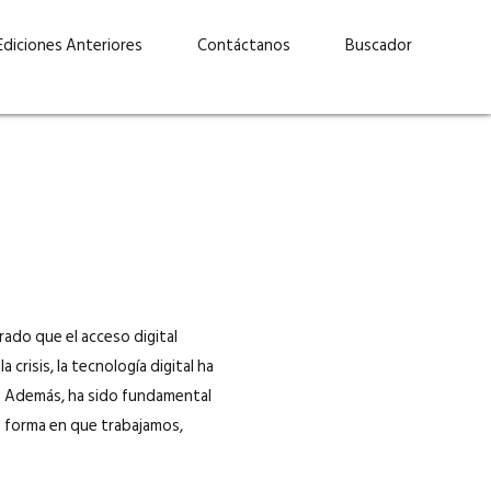
Ediciones Anteriores
Contáctanos
Buscador
ado que el acceso digital
a crisis, la tecnología digital ha
uárez: “Las
Lucas Martínez Paz: “En
s. Además, ha sido fundamental
demos liderar y
tecnología, hay que invertir
la forma en que trabajamos,
aso por nuestros
con inteligencia, no por
ritos”
moda”