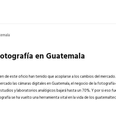
6
EN PORTADA
abril 2026
EN PORTADA
 fotografía en Guatemala
en de este oficio han tenido que acoplarse a los cambios del mercado. 
 mercado las cámaras digitales en Guatemala, el negocio de la fotografí
estudios y laboratorios analógicos bajará hasta un 70%. Y por si eso fu
ografía se ha vuelto una herramienta vital en la vida de los guatemaltec