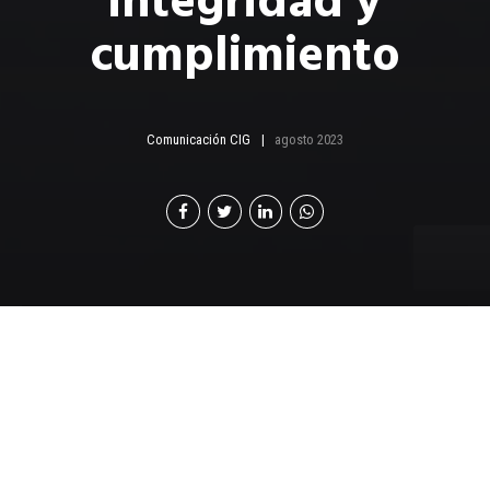
integridad y
cumplimiento
Comunicación CIG
agosto 2023
L
a Comisión Anticorrupción de ICC, Capítulo
Guatemala, trabaja con el objetivo de
“sensibilizar, orientar y consolidar al sector
empresarial sobre la importancia del desarrollo de
prácticas de integridad y cumplimiento”. Las empresas