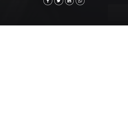
E
n línea con las recomendaciones
internacionales, en Guatemala fue emitida la
Ley Contra el Lavado de Dinero y otros Activos
(LD), mediante el Decreto 67-2001, y la Ley para
Prevenir y Reprimir el Financiamiento del Terrorismo
(FT), mediante el Decreto 58-2005.
Aunque la mayoría de las empresas del sector real no
son sujetos obligados a implementar sistemas de
prevención LD/FT, no se debe olvidar que sí son
riesgos a los que se pueden ver enfrentadas y, por lo