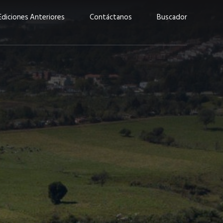
Ediciones Anteriores
Contáctanos
Buscador
uárez: “Las
Lucas Martínez Paz: “En
demos liderar y
tecnología, hay que invertir
aso por nuestros
con inteligencia, no por
ritos”
moda”
marzo 2026
EN PORTADA
febrero 2026