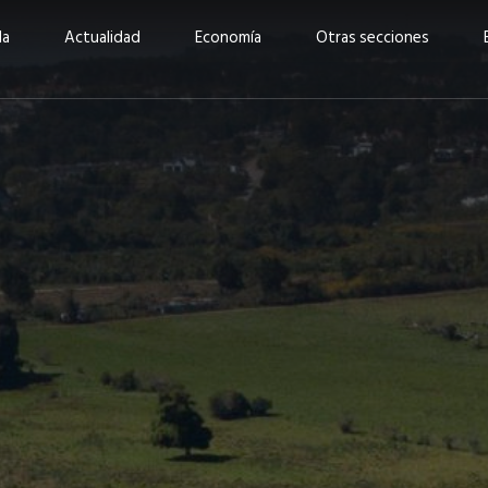
da
Actualidad
Economía
Otras secciones
“Invertir con propósito:
ad está en
cómo CBC impulsa su
Elizabeth S
vecería
crecimiento industrial a
mujeres po
la» –
través de la innovación y la
abrirnos p
sostenibilidad”
propios mé
6
EN PORTADA
abril 2026
EN PORTADA