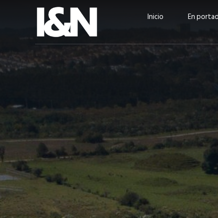
Inicio
En porta
Guatehuevo: medio siglo
“La sostenibilid
produciendo la proteína
el centro de Cer
más accesible para los
Ambev Guatema
guatemaltecos
Ricardo Urteaga
ACTUALIDAD
EN PORTADA
julio 2026
EN PORTADA
mayo 202