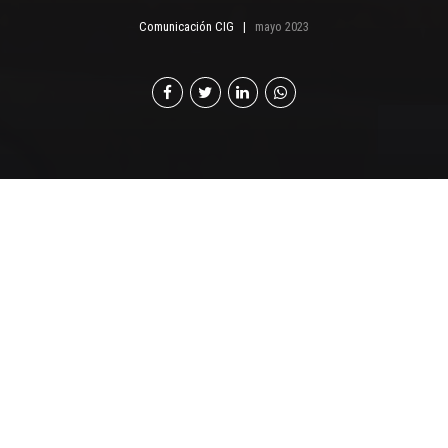
Comunicación CIG
mayo 2023
E
n marzo de 2022, el Ministerio de Trabajo y
Previsión Social (MINTRAB), en coordinación
con el Fondo de las Naciones Unidas para la
Infancia (UNICEF), presentó la iniciativa Espacios
Amigos de la Lactancia Materna (EALM), con el
propósito de proteger, promover y apoyar la lactancia
materna en los lugares de trabajo y estudio, mediante
el uso de un espacio físico, seguro y apropiado, que