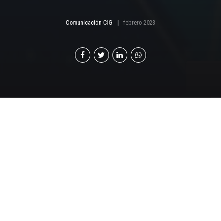
Comunicación CIG
febrero 2023
E
n los últimos años hemos escuchado cada vez
más el término inteligencia artificial (IA), el
cual, normalmente, asociamos con
supercomputadoras con forma de robots, hablando
entre sí e iniciando una revolución que puede o no
terminar con la vida humana. Más allá de la ciencia
ficción, la IA sí ha iniciado una revolución, en donde su