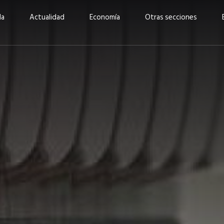
da
Actualidad
Economía
Otras secciones
“Invertir con propósito:
ad está en
cómo CBC impulsa su
Elizabeth S
vecería
crecimiento industrial a
mujeres po
la» –
través de la innovación y la
abrirnos p
sostenibilidad”
propios mé
6
EN PORTADA
abril 2026
EN PORTADA