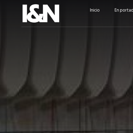
Inicio
En porta
Guatehuevo: medio siglo
“La sostenibilid
produciendo la proteína
el centro de Cer
más accesible para los
Ambev Guatema
guatemaltecos
Ricardo Urteaga
ACTUALIDAD
EN PORTADA
julio 2026
EN PORTADA
mayo 202