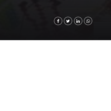
maltecas que se
ara coser, sus
l de las marcas
 lo último en
 tipos y modelos,
s, con el fin de