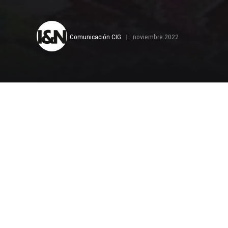
Comunicación CIG
noviembre 2022
G
rupo VMV
dedican 
accesorio
JACK, KAIZEN, BAOY
Su objetivo princip
tecnología para ca
desde las más con