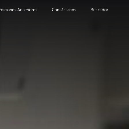
Ediciones Anteriores
Contáctanos
Buscador
uárez: “Las
Lucas Martínez Paz: “En
demos liderar y
tecnología, hay que invertir
aso por nuestros
con inteligencia, no por
ritos”
moda”
marzo 2026
EN PORTADA
febrero 2026