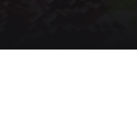
 nació hace 33 años y se conformó por empresas guate
a la importación y distribución de máquinas industriales p
s y repuestos. La empresa es distribuidor directa y oficia
U, ZOJE, HIKARI, JUITA y SUN SIR, entre otros.
al es brindar a sus clientes confianza, calidad, eficiencia y
da una de las máquinas con la disposición de variedad de
vencionales, hasta las que son completamente automática