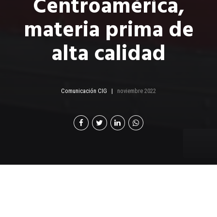
Centroamérica,
materia prima de
alta calidad
Comunicación CIG
noviembre 2022
D
istribuidora del Caribe es una empresa
familiar que nació en 1974. Su fundador, José
María Macías Fernández, inició operaciones